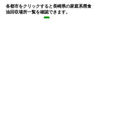
各都市をクリックすると長崎県の
家庭系
廃食
油回収場所一覧を確認できます。
平戸市
大村市
南島原市
各都市をクリック