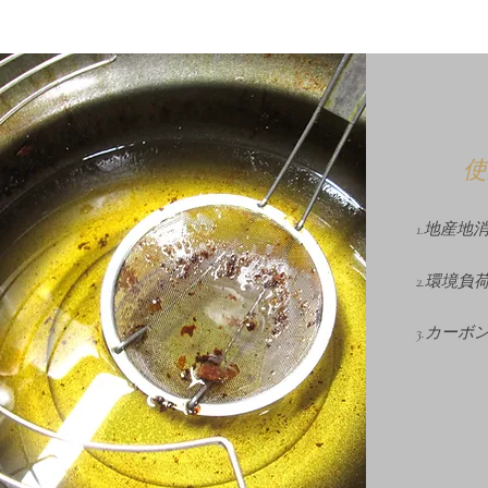
使
​1.地産
2.環境
3.カー