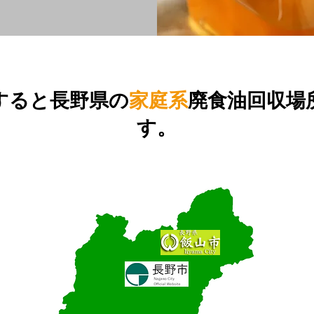
すると長野県の
家庭系
廃食油回収場
す。