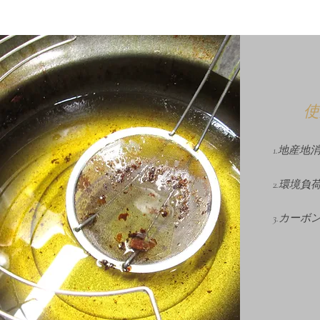
使
​1.地産
2.環境
3.カー