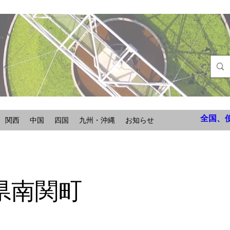
全国、
関西
中国
四国
九州・沖縄
お知らせ
県南関町